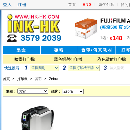
登入
註冊
|
|
|
|
首頁
ENG
如何付款
我的
A
(每箱500 頁 x5
148
1箱：
$
墨盒
碳粉
色帶/傳真耗材
打
噴墨打印機
黑色鐳射打印機
彩色鐳射打印機
快速搜尋
首頁
>
打印機
>
其它
>
Zebra
類別：
品牌：