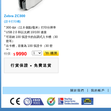
Zebra ZC300
(證卡打印機)
*
300 dpi（11.8 個點/毫米）打印分辨率
*
USB 2.0 和以太網 10/100 連接
*
可容納 100 張證卡的自調式入卡槽（30
密耳）
*
出卡槽，容量為 100 張證卡（30 密
耳）
9990
特價：
$
行貨保證
免費送貨
●
|
|
關於我們
我的帳戶