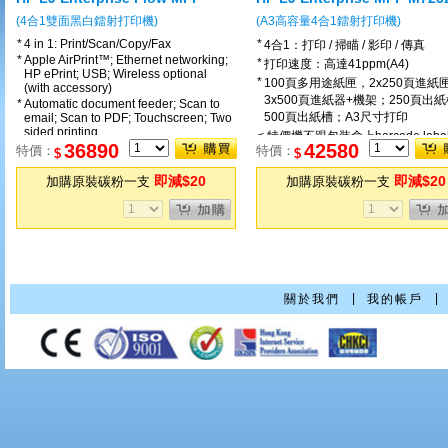
M632z
(4合1雙面黑白鐳射打印機)
(A3高容量4合1鐳射打印機)
*
4 in 1: Print/Scan/Copy/Fax
*
4合1：打印 / 掃瞄 / 影印 / 傳真
*
Apple AirPrint™; Ethernet networking;
*
打印速度：高達41ppm(A4)
HP ePrint; USB; Wireless optional
*
100頁多用途紙匣，2x250頁進紙
(with accessory)
3x500頁進紙器+機架；250頁出
*
Automatic document feeder; Scan to
500頁出紙槽；A3尺寸打印
email; Scan to PDF; Touchscreen; Two
sided printing
< 特價機不跟包装盒上barcode label
36890
42580
特價：
特價：
$
$
即減$20
即減$20
加購原裝碳粉一支
加購原裝碳粉一支
|
|
關於我們
我的帳戶