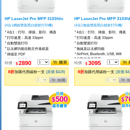
HP LaserJet Pro MFP 3103fdn
HP LaserJet Pro MFP 3103f
(4合1網絡雙面黑白鐳射打印機)
(4合1無線雙面黑白鐳射打印機)
*
*
4合1：打印、掃描、影印、傳真
4合1：打印、掃描、影印、傳真
*
*
打印速度：高達 33ppm
打印速度：高達 33ppm
*
*
自動雙面打印
自動雙面打印
*
*
以太網功能自動文件進紙器
無線及以太網功能
*
*
AirPrint, Bluetooth, USB, Wifi
掃描至 PDF
*
自動文件進紙器
*
掃描到電子郵件
2890
3095
特價：
特價：
$
$
*
掃描至 PDF
*
輕觸式屏幕
*
掃描到電子郵件
8折
8折
加購代用碳粉一支
(原價:$428)
加購代用碳粉一支
(原價:$4
*
輕觸式屏幕