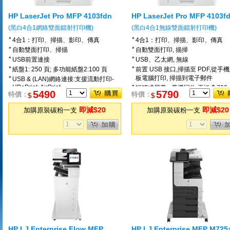
HP LaserJet Pro MFP 4103fdn
HP LaserJet Pro MFP 4103f
(黑白4合1網絡雙面鐳射打印機)
(黑白4合1無線雙面鐳射打印機)
*
*
4合1：打印、掃描、影印、傳真
4合1：打印、掃描、影印、傳真
*
*
自動雙面打印、掃描
自動雙面打印, 描掃
*
*
USB前置連接
USB、乙太網, 無線
*
*
紙盤1: 250 頁; 多功能紙盤2:100 頁
前置 USB 接口,掃描至 PDF,從手
板電腦打印, 掃描到電子郵件
*
USB & (LAN)網絡連接:支援流動打印-
HPePrint, AirPrint
*
輕觸式屏幕 <舊機回收:再送 $ 700 
5490
5790
特價：
特價：
*
$
$
掃描至 PDF,掃描到電子郵件, 輕觸式屏
幕 <舊機回收:再送 $ 500 >
即減$20
即減$20
加購原裝碳粉一支
加購原裝碳粉一支
HP LJ Enterprise Flow MFP
HP LJ Enterprise MFP M725