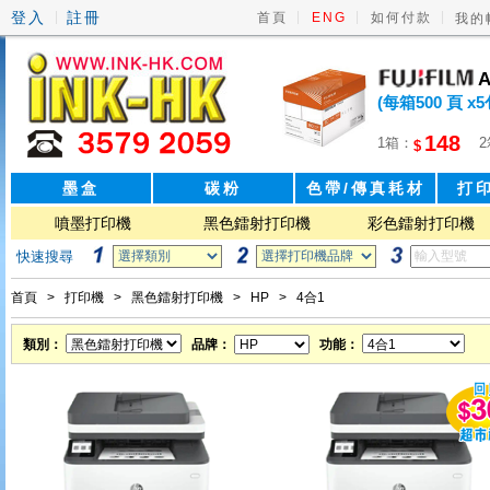
登入
註冊
|
|
|
|
首頁
ENG
如何付款
我的
A
(每箱500 頁 x5
148
1箱：
$
墨盒
碳粉
色帶/傳真耗材
打
噴墨打印機
黑色鐳射打印機
彩色鐳射打印機
快速搜尋
首頁
>
打印機
>
黑色鐳射打印機
>
HP
>
4合1
類別：
品牌：
功能：