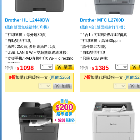
Brother HL L2440DW
Brother MFC L2700D
(黑白雙面無線鐳射打印機)
(黑白4合1雙面鐳射打印機 )
*
*
打印速度：每分鐘30頁
4合1：打印/掃描/影印/傳真
*
*
自動雙面打印;
打印速度：高達30ppm
*
*
紙匣: 250頁; 多用途紙匣: 1頁
證件影印功能;
*
*
USB, LAN & WiFi雙頻無線網絡連接;
自動雙面打印
*
*
支援手機/IPAD直接打印; Wi-Fi direct(no
只限 USB 連接;
router);
1098
1385
特價：
特價：
*
$
$
跟機配原廠TN2560(1200頁) 一個
8折
7折
加購代用碳粉一支
(原價:$265)
加購代用碳粉一支
(原價:$2