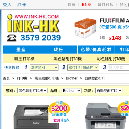
登入
註冊
|
|
|
|
首頁
ENG
如何付款
我的
A
(每箱500 頁 x5
148
1箱：
$
墨盒
碳粉
色帶/傳真耗材
打
噴墨打印機
黑色鐳射打印機
彩色鐳射打印機
快速搜尋
首頁
>
打印機
>
黑色鐳射打印機
>
Brother
>
自動雙面打印
類別：
品牌：
功能：