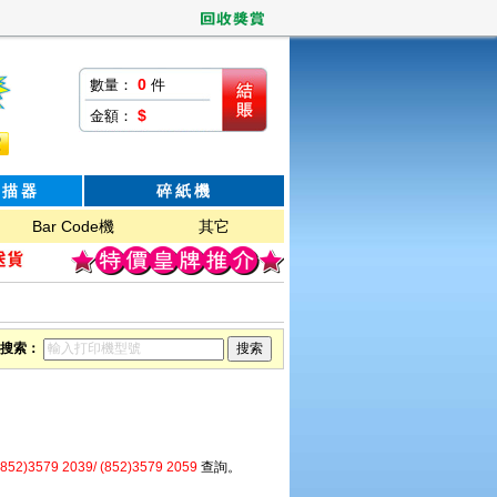
0
數量：
件
$
金額：
掃描器
碎紙機
Bar Code機
其它
搜索：
(852)3579 2039/ (852)3579 2059
查詢。