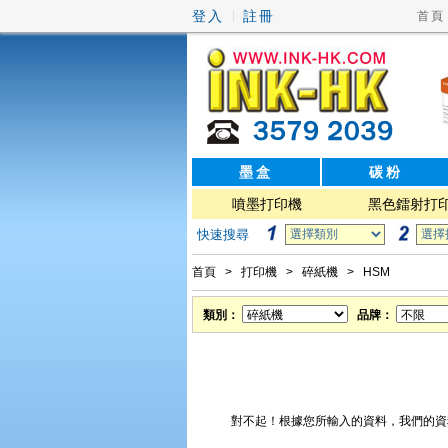
登入
註冊
|
首頁
墨盒
碳粉
噴墨打印機
黑色鐳射打
快速搜尋
首頁
>
打印機
>
碎紙機
>
HSM
類別：
品牌：
對不起！根據您所輸入的資料，我們的資