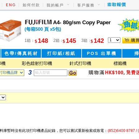
|
|
|
|
|
ENG
如何付款
我的帳戶
客戶服務
A4- 80g/sm Copy Paper
(每箱500 頁 x5包)
148
145
142
1箱：
2箱：
3箱：
$
$
$
色帶/傳真耗材
打印紙/相紙
POS 出單機
印機
彩色鐳射打印機
針式打印機
標籤機
料庫暫時沒有此項打印機產品紀錄，您可以嘗試重新檢索或致電：
(852)6400 8787 / 